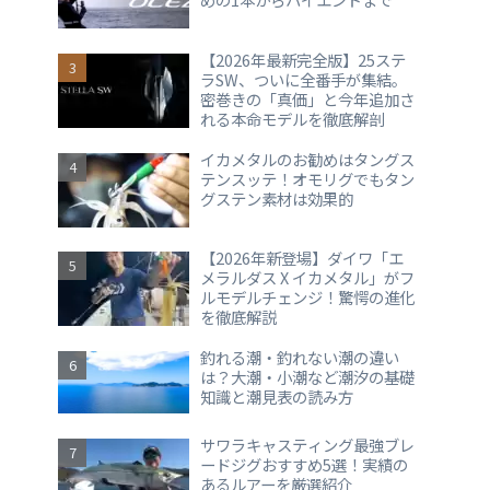
【2026年最新完全版】25ステ
ラSW、ついに全番手が集結。
密巻きの「真価」と今年追加さ
れる本命モデルを徹底解剖
イカメタルのお勧めはタングス
テンスッテ！オモリグでもタン
グステン素材は効果的
【2026年新登場】ダイワ「エ
メラルダス X イカメタル」がフ
ルモデルチェンジ！驚愕の進化
を徹底解説
釣れる潮・釣れない潮の違い
は？大潮・小潮など潮汐の基礎
知識と潮見表の読み方
サワラキャスティング最強ブレ
ードジグおすすめ5選！実績の
あるルアーを厳選紹介