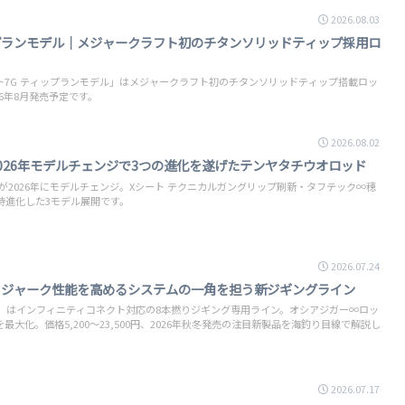
2026.08.03
ップランモデル｜メジャークラフト初のチタンソリッドティップ採用ロ
ト7G ティップランモデル」はメジャークラフト初のチタンソリッドティップ搭載ロッ
026年8月発売予定です。
2026.08.02
2026年モデルチェンジで3つの進化を遂げたテンヤタチウオロッド
」が2026年にモデルチェンジ。Xシート テクニカルガングリップ刷新・タフテック∞穂
時進化した3モデル展開です。
2026.07.24
PE｜ジャーク性能を高めるシステムの一角を担う新ジギングライン
 PE」はインフィニティコネクト対応の8本撚りジギング専用ライン。オシアジガー∞ロッ
大化。価格5,200〜23,500円、2026年秋冬発売の注目新製品を海釣り目線で解説し
2026.07.17