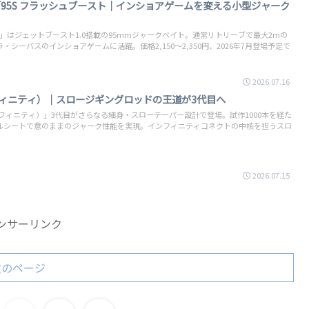
5S／95S フラッシュブースト｜インショアゲームを変える小型ジャーク
95S」はジェットブースト1.0搭載の95mmジャークベイト。通常リトリーブで最大2mの
シーバスのインショアゲームに活躍。価格2,150〜2,350円、2026年7月登場予定で
2026.07.16
フィニティ）｜スロージギングロッドの王道が3代目へ
フィニティ）」3代目がさらなる細身・スローテーパー設計で登場。試作1000本を経た
ルシートで意のままのジャーク性能を実現。インフィニティコネクトの中核を担うスロ
2026.07.15
ンサーリンク
次のページ