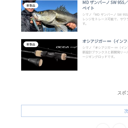
MD ザンバーノ SW 9
新製品
ベイト
シマノ「MD ザンバーノ SW 
レンジをトレース可能で、サワラ・
す。
オシアジガー ∞（イン
新製品
シマノ「オシアジガー ∞（イン
新設計ブランクスと新開発リー
ージギングロッドです。
スポ