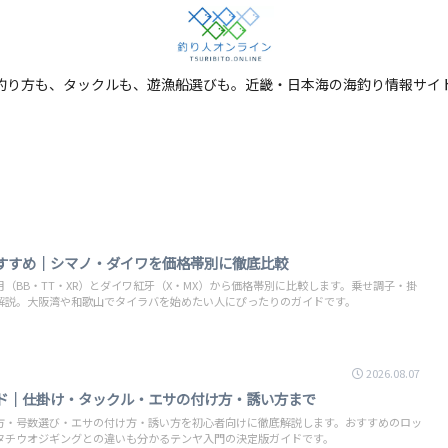
釣り方も、タックルも、遊漁船選びも。近畿・日本海の海釣り情報サイ
すすめ｜シマノ・ダイワを価格帯別に徹底比較
（BB・TT・XR）とダイワ紅牙（X・MX）から価格帯別に比較します。乗せ調子・掛
解説。大阪湾や和歌山でタイラバを始めたい人にぴったりのガイドです。
2026.08.07
ド｜仕掛け・タックル・エサの付け方・誘い方まで
方・号数選び・エサの付け方・誘い方を初心者向けに徹底解説します。おすすめのロッ
タチウオジギングとの違いも分かるテンヤ入門の決定版ガイドです。