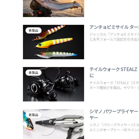
アンチョビミサイル ター
新製品
ジャッカル「アンチョビミサイル
と水平フォールで反応を引き出
テイルウォーク STEA
新製品
に
テイルウォーク「STEALZ（ス
ターで軽快さを両立。サワラ・
シマノ パワープライヤ
新製品
ヤー
シマノ「パワープライヤー CT-
ルリングオープナー・PEライ