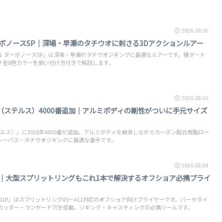
2026.08.06
ボノースSP｜深場・早瀬のタチウオに刺さる3Dアクションルアー
 ターボノースSP」は深場・早瀬のタチウオジギングに最適なルアーです。横ダート
す全8色カラーを使い分け方付きで解説します。
2026.08.05
LZ（ステルス）4000番追加｜アルミボディの剛性がついに手元サイズ
テルス）」に2026年4000番が追加。アルミボディを継承しながらカーボン配合樹脂ロー
シーバス・タチウオジギングに最適な番手です。
2026.08.04
ー｜大型スプリットリングもこれ1本で解決するオフショア必携プライ
561P」はスプリットリング#5〜#11対応のオフショア向けプライヤーです。バーサタイ
ンカッター・ランヤード穴を搭載。ジギング・キャスティングの必携ツールです。