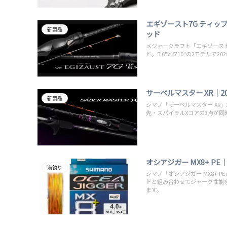
エギゾースト7G ティ
新製品
ッド
メジャークラフト「エギゾース
ド。5'6"と5'10"の2モデルで2
サーベルマスター XR｜
新製品
シマノ「サーベルマスター XR
先・スパイラルXコアの3点が同
オシアジガー MX8+ 
海釣り
シマノ「オシアジガー MX8+
ドと組み合わせてジャーク性能を最
ます。